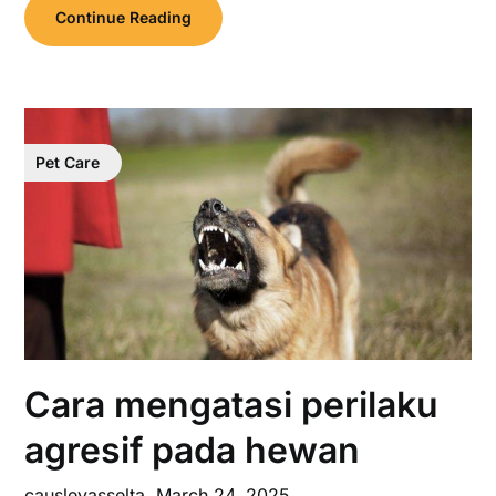
Continue Reading
Pet Care
Cara mengatasi perilaku
agresif pada hewan
causleyasselta,
March 24, 2025