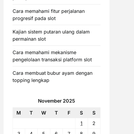
Cara memahami fitur perjalanan
progresif pada slot
Kajian sistem putaran ulang dalam
permainan slot
Cara memahami mekanisme
pengelolaan transaksi platform slot
Cara membuat bubur ayam dengan
topping lengkap
November 2025
M
T
W
T
F
S
S
1
2
3
4
5
6
7
8
9