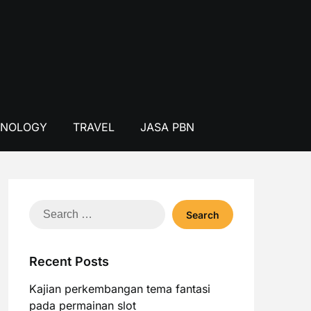
HNOLOGY
TRAVEL
JASA PBN
Search
for:
Recent Posts
Kajian perkembangan tema fantasi
pada permainan slot