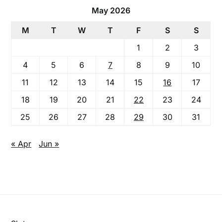
May 2026
M
T
W
T
F
S
S
1
2
3
4
5
6
7
8
9
10
11
12
13
14
15
16
17
18
19
20
21
22
23
24
25
26
27
28
29
30
31
« Apr
Jun »