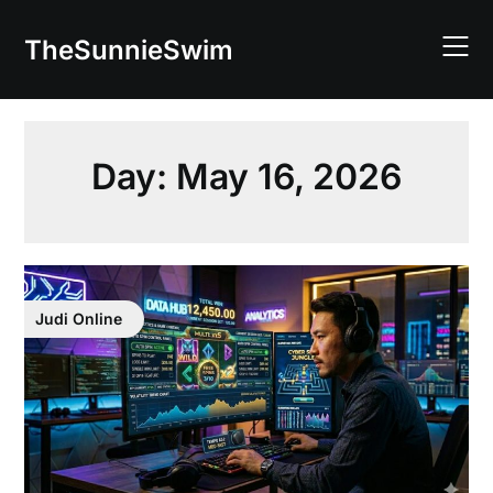
Skip
to
TheSunnieSwim
content
Day:
May 16, 2026
Judi Online