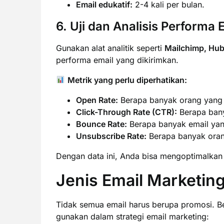
Email edukatif:
2-4 kali per bulan.
6. Uji dan Analisis Performa 
Gunakan alat analitik seperti
Mailchimp, Hub
performa email yang dikirimkan.
Metrik yang perlu diperhatikan:
Open Rate:
Berapa banyak orang yang
Click-Through Rate (CTR):
Berapa bany
Bounce Rate:
Berapa banyak email yan
Unsubscribe Rate:
Berapa banyak oran
Dengan data ini, Anda bisa mengoptimalkan st
Jenis Email Marketing
Tidak semua email harus berupa promosi. Be
gunakan dalam strategi email marketing: