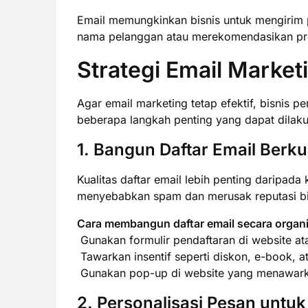
Email memungkinkan bisnis untuk mengirim 
nama pelanggan atau merekomendasikan pr
Strategi Email Market
Agar email marketing tetap efektif, bisnis p
beberapa langkah penting yang dapat dilak
1. Bangun Daftar Email Berku
Kualitas daftar email lebih penting daripada
menyebabkan spam dan merusak reputasi bi
Cara membangun daftar email secara organi
Gunakan formulir pendaftaran di website at
Tawarkan insentif seperti diskon, e-book, a
Gunakan pop-up di website yang menawark
2. Personalisasi Pesan untu