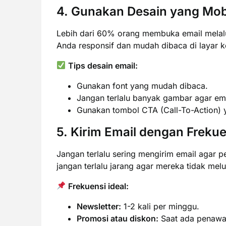
4. Gunakan Desain yang Mobi
Lebih dari 60% orang membuka email melalui
Anda responsif dan mudah dibaca di layar ke
Tips desain email:
Gunakan font yang mudah dibaca.
Jangan terlalu banyak gambar agar ema
Gunakan tombol CTA (Call-To-Action) y
5. Kirim Email dengan Freku
Jangan terlalu sering mengirim email agar p
jangan terlalu jarang agar mereka tidak mel
Frekuensi ideal:
Newsletter:
1-2 kali per minggu.
Promosi atau diskon:
Saat ada penawa