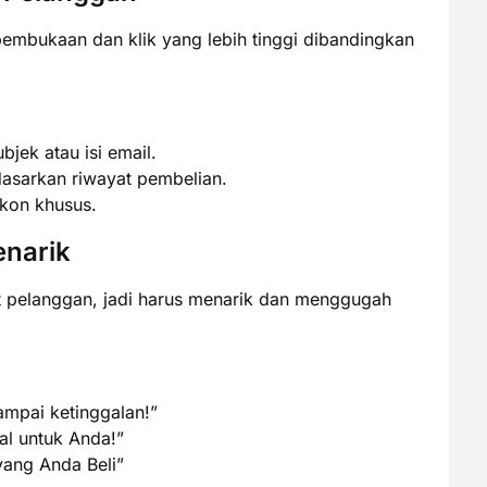
 pembukaan dan klik yang lebih tinggi dibandingkan
ek atau isi email.
asarkan riwayat pembelian.
skon khusus.
enarik
at pelanggan, jadi harus menarik dan menggugah
ampai ketinggalan!”
al untuk Anda!”
ang Anda Beli”