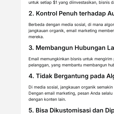
untuk setiap $1 yang diinvestasikan, bisni
2. Kontrol Penuh terhadap A
Berbeda dengan media sosial, di mana algo
jangkauan organik, email marketing memberi
mereka.
3. Membangun Hubungan La
Email memungkinkan bisnis untuk mengirim 
pelanggan, yang membantu membangun hub
4. Tidak Bergantung pada Al
Di media sosial, jangkauan organik semakin
Dengan email marketing, pesan Anda selalu
dengan konten lain.
5. Bisa Dikustomisasi dan Di