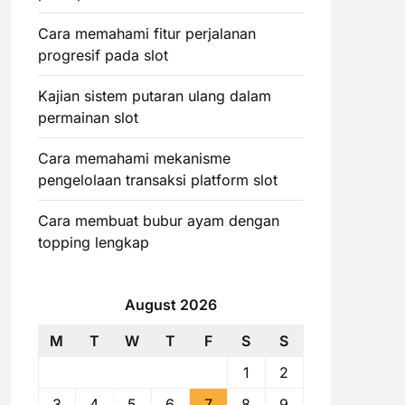
Cara memahami fitur perjalanan
progresif pada slot
Kajian sistem putaran ulang dalam
permainan slot
Cara memahami mekanisme
pengelolaan transaksi platform slot
Cara membuat bubur ayam dengan
topping lengkap
August 2026
M
T
W
T
F
S
S
1
2
3
4
5
6
7
8
9