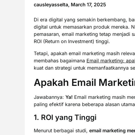
causleyasselta,
March 17, 2025
Di era digital yang semakin berkembang, ban
digital untuk memasarkan produk mereka. Na
pemasaran, email marketing tetap menjadi sa
ROI (Return on Investment) tinggi.
Tetapi, apakah email marketing masih relevan 
membahas bagaimana
Email marketing: apa
kuat dan strategi untuk memanfaatkannya s
Apakah Email Marketi
Jawabannya:
Ya!
Email marketing masih menj
paling efektif karena beberapa alasan utama
1. ROI yang Tinggi
Menurut berbagai studi,
email marketing men