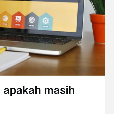
: apakah masih