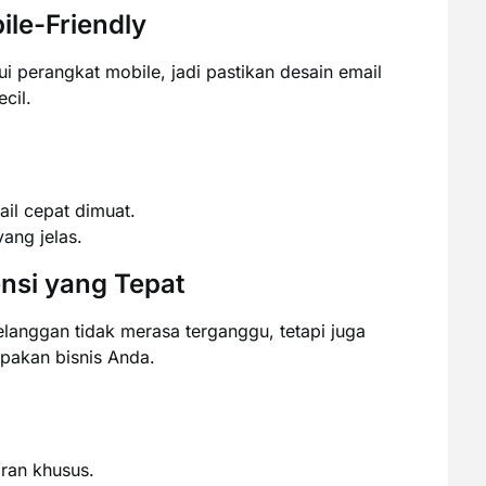
le-Friendly
 perangkat mobile, jadi pastikan desain email
cil.
il cepat dimuat.
ang jelas.
ensi yang Tepat
elanggan tidak merasa terganggu, tetapi juga
upakan bisnis Anda.
ran khusus.