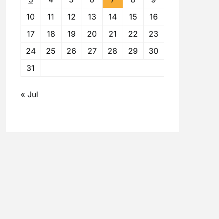
10
11
12
13
14
15
16
17
18
19
20
21
22
23
24
25
26
27
28
29
30
31
« Jul