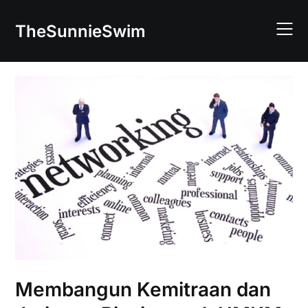
Skip
to
TheSunnieSwim
content
Membangun Kemitraan dan