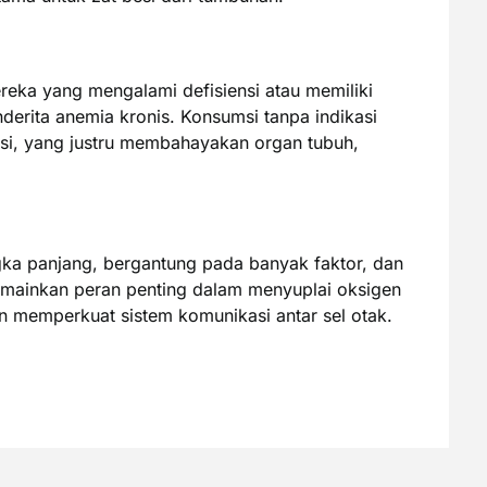
reka yang mengalami defisiensi atau memiliki
nderita anemia kronis. Konsumsi tanpa indikasi
esi, yang justru membahayakan organ tubuh,
ngka panjang, bergantung pada banyak faktor, dan
 memainkan peran penting dalam menyuplai oksigen
n memperkuat sistem komunikasi antar sel otak.