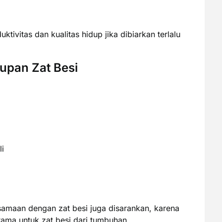
tivitas dan kualitas hidup jika dibiarkan terlalu
upan Zat Besi
li
amaan dengan zat besi juga disarankan, karena
ama untuk zat besi dari tumbuhan.