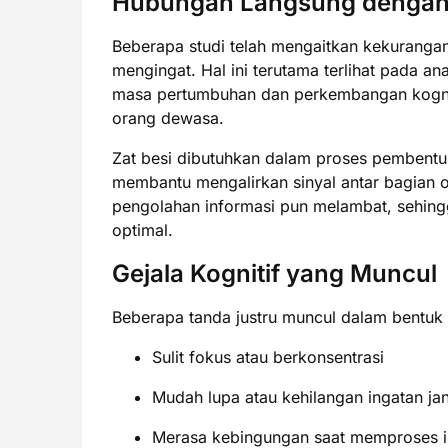
Hubungan Langsung dengan
Beberapa studi telah mengaitkan kekurangan
mengingat. Hal ini terutama terlihat pada 
masa pertumbuhan dan perkembangan kogniti
orang dewasa.
Zat besi dibutuhkan dalam proses pembentuk
membantu mengalirkan sinyal antar bagian ota
pengolahan informasi pun melambat, sehingg
optimal.
Gejala Kognitif yang Muncul
Beberapa tanda justru muncul dalam bentuk g
Sulit fokus atau berkonsentrasi
Mudah lupa atau kehilangan ingatan j
Merasa kebingungan saat memproses i