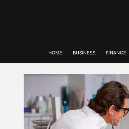
Skip
to
content
HOME
BUSINESS
FINANCE