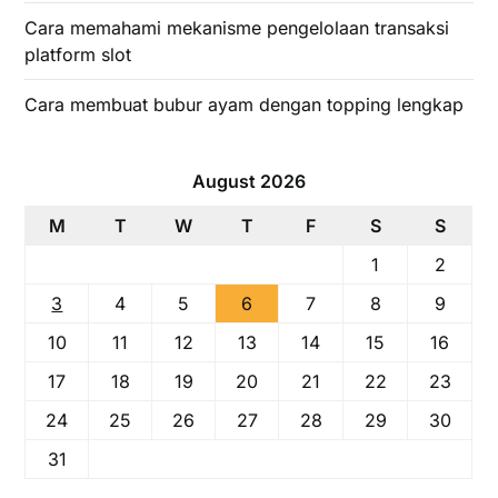
Cara memahami mekanisme pengelolaan transaksi
platform slot
Cara membuat bubur ayam dengan topping lengkap
August 2026
M
T
W
T
F
S
S
1
2
3
4
5
6
7
8
9
10
11
12
13
14
15
16
17
18
19
20
21
22
23
24
25
26
27
28
29
30
31