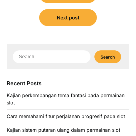
Next post
Search
for:
Recent Posts
Kajian perkembangan tema fantasi pada permainan
slot
Cara memahami fitur perjalanan progresif pada slot
Kajian sistem putaran ulang dalam permainan slot