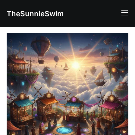
Skip
to
TheSunnieSwim
content