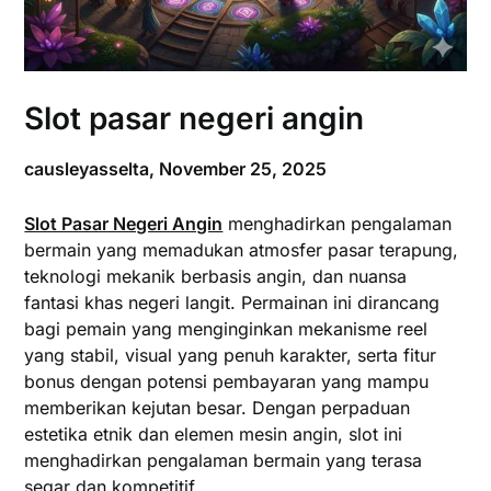
Slot pasar negeri angin
causleyasselta,
November 25, 2025
Slot Pasar Negeri Angin
menghadirkan pengalaman
bermain yang memadukan atmosfer pasar terapung,
teknologi mekanik berbasis angin, dan nuansa
fantasi khas negeri langit. Permainan ini dirancang
bagi pemain yang menginginkan mekanisme reel
yang stabil, visual yang penuh karakter, serta fitur
bonus dengan potensi pembayaran yang mampu
memberikan kejutan besar. Dengan perpaduan
estetika etnik dan elemen mesin angin, slot ini
menghadirkan pengalaman bermain yang terasa
segar dan kompetitif.