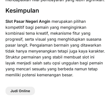
Kesimpulan
Slot Pasar Negeri Angin
merupakan pilihan
kompetitif bagi pemain yang menginginkan
kombinasi tema kreatif, mekanisme fitur yang
progresif, serta visual yang menghidupkan suasana
pasar langit. Pengalaman bermain yang ditawarkan
tidak hanya menyenangkan tetapi juga kaya karakter.
Struktur permainan yang stabil membuat slot ini
layak menjadi salah satu opsi unggulan bagi pemain
yang mencari sesuatu yang berbeda namun tetap
memiliki potensi kemenangan besar.
Judi Online