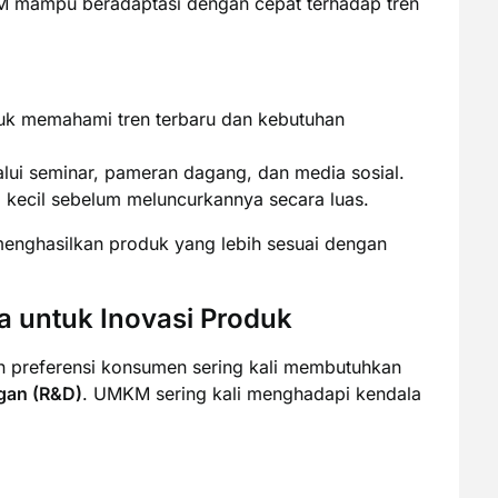
 mampu beradaptasi dengan cepat terhadap tren
uk memahami tren terbaru dan kebutuhan
lui seminar, pameran dagang, dan media sosial.
 kecil sebelum meluncurkannya secara luas.
enghasilkan produk yang lebih sesuai dengan
a untuk Inovasi Produk
preferensi konsumen sering kali membutuhkan
ngan (R&D)
. UMKM sering kali menghadapi kendala