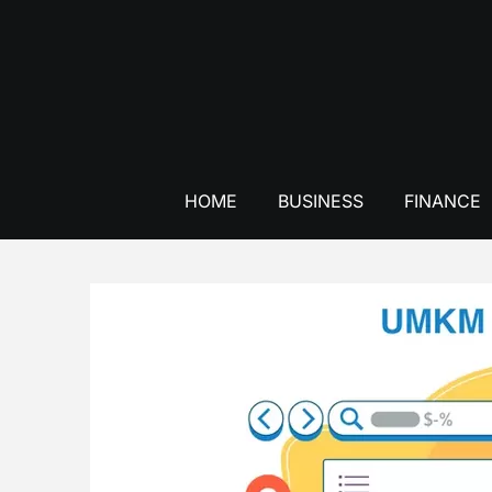
Skip
to
content
HOME
BUSINESS
FINANCE