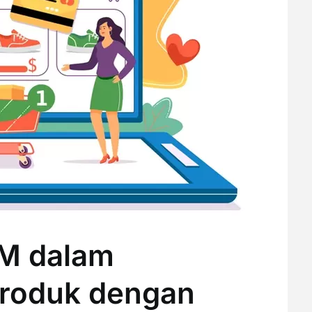
M dalam
roduk dengan