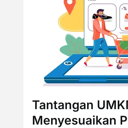
Tantangan UMK
Menyesuaikan P