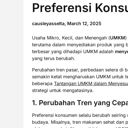
Preferensi Kon
causleyasselta,
March 12, 2025
Usaha Mikro, Kecil, dan Menengah (
UMKM
)
terutama dalam menyediakan produk yang be
terbesar yang dihadapi UMKM adalah
menye
yang terus berubah.
Perubahan tren pasar, perbedaan selera di
semakin ketat mengharuskan UMKM untuk teru
beberapa
Tantangan UMKM dalam Menyesua
strategi untuk mengatasinya.
1. Perubahan Tren yang Cep
Preferensi konsumen selalu berubah seirin
budaya. Misalnya, tren makanan sehat dan p