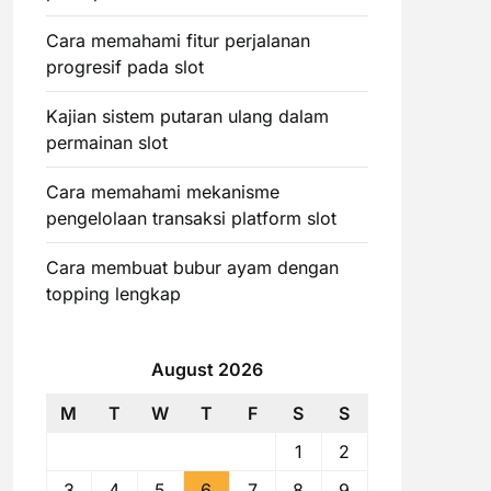
Cara memahami fitur perjalanan
progresif pada slot
Kajian sistem putaran ulang dalam
permainan slot
Cara memahami mekanisme
pengelolaan transaksi platform slot
Cara membuat bubur ayam dengan
topping lengkap
August 2026
M
T
W
T
F
S
S
1
2
3
4
5
6
7
8
9